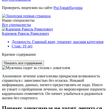
Проверить лицензию на сайте
РосЗдравНадзора
Наши специалисты
Все специалисты
Каримов Равиль Рамилович
Г
Должность:
Главный врач, терапевт, высшая категория
Стаж:
19 лет
Краткое содержание
Показать все содержание
Анонимное лечение алкоголизма прекрасная возможность
справиться с зависимостью без огласки. Никакой
информации, данных, ничего предоставлять не надо. Никто
не узнает о пройденном лечении, но мировоззрение пациента
кардинально поменяется. Он начнет улыбаться и радоваться
жизни без спиртного.
Почему зависимые не хотят лечиться