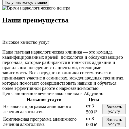
Получить консультацию
Наши преимущества
Высокое качество услуг
К
Наша платная наркологическая клиника — это команда
квалифицированных врачей, психологов и обслуживающего
персонала, которые разбираются в тонкостях аддикции и
правильном поведении с пациентами, имеющими
зависимость. Все сотрудники клиники систематически
принимают участие в семинарах, международных тренингах,
которые помогают совершенствовать навыки и обучаться
более эффективной работе с наркозависимостью.
Цены анонимное лечение алкоголизма в Абдулино
Название услуги
Цена
от 3
Начальная программа ананимного
Заказать
лечения алкоголизма
услугу
500 ₽
от 8
Комплексная программа ананимного
Заказать
лечения алкоголизма
услугу
000 ₽