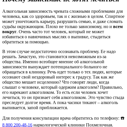
Алкогольная зависимость чревата сложными проблемами для
человека, как со здоровьем, так и с жизнью в целом. Спиртное
может уничтожить карьеру, разрушить семью, и даже сломать
судьбы окружающим. Плохо не только зависимому, но и
всем
вокруг
. Очень часто тот человек, который не может
избавиться о навязчивых мыслях о выпивке, стыдиться
обратиться за помощью.
В этом случае недостаточно осознавать проблему. Ее надо
решать. Зачастую, это становится невозможным из-за
общества. Именно всеобщее мнение об алкогольной
зависимости вынуждает потенциального больного не
обращаться в клинику. Речь идет только о тех людях, которые
осознают свой нездоровый интерес к градусу. Так как же
общество мешает исцелению? Что говорят люди, когда
слышат о человеке, который одержим алкоголем? Правильно,
его нарекают алкоголиком. То есть если человек хочет
лечиться, то он признает себя алкоголиком. Это чувство стыда
преследует долгое время. А пока часики тикают – алкоголь
выпивается, запой приближается.
Для получения консультации врача обратитесь по телефону: ☎️
8 800 200-48-16
наркологической клиники Похмелочная.