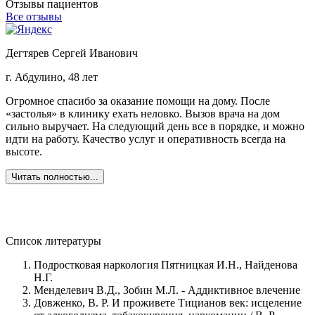
Отзывы пациентов
Все отзывы
Дегтярев Сергей Иванович
г. Абдулино, 48 лет
г
Огромное спасибо за оказание помощи на дому. После
З
«застолья» в клинику ехать неловко. Вызов врача на дом
о
сильно выручает. На следующий день все в порядке, и можно
о
идти на работу. Качество услуг и оперативность всегда на
б
высоте.
Ж
в
Читать полностью...
Список литературы
Подростковая наркология Пятницкая И.Н., Найденова
Н.Г.
Менделевич В.Д., Зобин М.Л. - Аддиктивное влечение
Довженко, В. Р. И проживете Тицианов век: исцеление