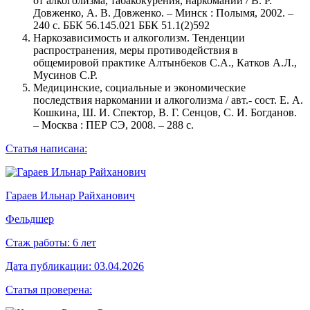
от алкоголизма, табакокурения, наркомании / В. Р.
Довженко, А. В. Довженко. – Минск : Полымя, 2002. –
240 с. ББК 56.145.021 ББК 51.1(2)592
Наркозависимость и алкоголизм. Тенденции
распространения, меры противодействия в
общемировой практике Алтынбеков С.А., Катков А.Л.,
Мусинов С.Р.
Медицинские, социальные и экономические
последствия наркомании и алкоголизма / авт.- сост. Е. А.
Кошкина, Ш. И. Спектор, В. Г. Сенцов, С. И. Богданов.
– Москва : ПЕР СЭ, 2008. – 288 с.
Статья написана:
Гараев Ильнар Райханович
Фельдшер
Стаж работы:
6 лет
Дата публикации:
03.04.2026
Статья проверена: