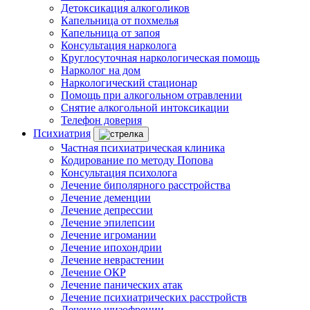
Детоксикация алкоголиков
Капельница от похмелья
Капельница от запоя
Консультация нарколога
Круглосуточная наркологическая помощь
Нарколог на дом
Наркологический стационар
Помощь при алкогольном отравлении
Снятие алкогольной интоксикации
Телефон доверия
Психиатрия
Частная психиатрическая клиника
Кодирование по методу Попова
Консультация психолога
Лечение биполярного расстройства
Лечение деменции
Лечение депрессии
Лечение эпилепсии
Лечение игромании
Лечение ипохондрии
Лечение неврастении
Лечение ОКР
Лечение панических атак
Лечение психиатрических расстройств
Лечение шизофрении