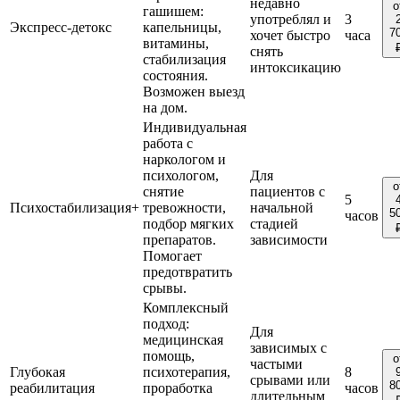
недавно
о
гашишем:
употреблял и
3
Экспресс-детокс
капельницы,
7
хочет быстро
часа
витамины,
снять
стабилизация
интоксикацию
состояния.
Возможен выезд
на дом.
Индивидуальная
работа с
наркологом и
психологом,
Для
о
снятие
пациентов с
5
Психостабилизация+
тревожности,
начальной
5
часов
подбор мягких
стадией
препаратов.
зависимости
Помогает
предотвратить
срывы.
Комплексный
подход:
Для
медицинская
зависимых с
помощь,
о
частыми
Глубокая
психотерапия,
8
срывами или
8
реабилитация
проработка
часов
длительным