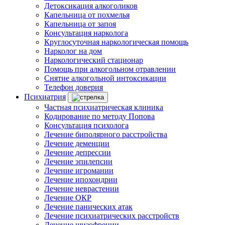
Детоксикация алкоголиков
Капельница от похмелья
Капельница от запоя
Консультация нарколога
Круглосуточная наркологическая помощь
Нарколог на дом
Наркологический стационар
Помощь при алкогольном отравлении
Снятие алкогольной интоксикации
Телефон доверия
Психиатрия
Частная психиатрическая клиника
Кодирование по методу Попова
Консультация психолога
Лечение биполярного расстройства
Лечение деменции
Лечение депрессии
Лечение эпилепсии
Лечение игромании
Лечение ипохондрии
Лечение неврастении
Лечение ОКР
Лечение панических атак
Лечение психиатрических расстройств
Лечение шизофрении