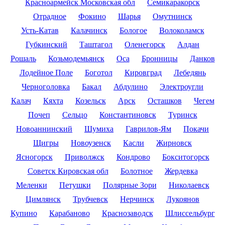
Красноармейск Московская обл
Семикаракорск
Отрадное
Фокино
Шарья
Омутнинск
Усть-Катав
Калачинск
Бологое
Волоколамск
Губкинский
Таштагол
Оленегорск
Алдан
Рошаль
Козьмодемьянск
Оса
Бронницы
Данков
Лодейное Поле
Боготол
Кировград
Лебедянь
Черноголовка
Бакал
Абдулино
Электроугли
Калач
Кяхта
Козельск
Арск
Осташков
Чегем
Почеп
Сельцо
Константиновск
Туринск
Новоаннинский
Шумиха
Гаврилов-Ям
Покачи
Щигры
Новоузенск
Касли
Жирновск
Ясногорск
Приволжск
Кондрово
Бокситогорск
Советск Кировская обл
Болотное
Жердевка
Меленки
Петушки
Полярные Зори
Николаевск
Цимлянск
Трубчевск
Нерчинск
Лукоянов
Купино
Карабаново
Краснозаводск
Шлиссельбург