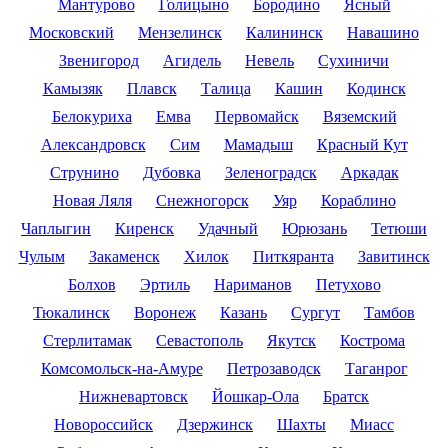
Мантурово
Голицыно
Бородино
Ясный
Московский
Мензелинск
Калининск
Навашино
Звенигород
Агидель
Невель
Сухиничи
Камызяк
Плавск
Талица
Кашин
Кодинск
Белокуриха
Емва
Первомайск
Вяземский
Александровск
Сим
Мамадыш
Красный Кут
Струнино
Дубовка
Зеленоградск
Аркадак
Новая Ляля
Снежногорск
Уяр
Кораблино
Чаплыгин
Киренск
Удачный
Юрюзань
Тетюши
Чулым
Закаменск
Хилок
Питкяранта
Завитинск
Болхов
Эртиль
Нариманов
Петухово
Тюкалинск
Воронеж
Казань
Сургут
Тамбов
Стерлитамак
Севастополь
Якутск
Кострома
Комсомольск-на-Амуре
Петрозаводск
Таганрог
Нижневартовск
Йошкар-Ола
Братск
Новороссийск
Дзержинск
Шахты
Миасс