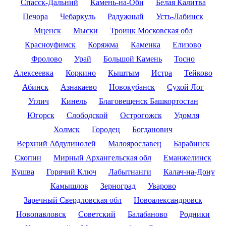
Спасск-Дальний
Камень-на-Оби
Белая Калитва
Печора
Чебаркуль
Радужный
Усть-Лабинск
Мценск
Мыски
Троицк Московская обл
Красноуфимск
Коряжма
Каменка
Елизово
Фролово
Урай
Большой Камень
Тосно
Алексеевка
Коркино
Кыштым
Истра
Тейково
Абинск
Азнакаево
Новокубанск
Сухой Лог
Углич
Кинель
Благовещенск Башкортостан
Югорск
Слободской
Острогожск
Удомля
Холмск
Городец
Богданович
Верхний Абдулинолей
Малоярославец
Барабинск
Скопин
Мирный Архангельская обл
Еманжелинск
Кушва
Горячий Ключ
Лабытнанги
Калач-на-Дону
Камышлов
Зерноград
Уварово
Заречный Свердловская обл
Новоалександровск
Новопавловск
Советский
Балабаново
Родники