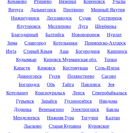
Конаково
Ртищево
Вязники
Кореновск
Учалы
Вичуга
Дальнегорск
Протвино
Мирный Якутия
Нижнеудинск
Лесозаводск
Судак
Сестрорецк
Ялуторовск
Миллерово
Луга
Щербинка
Благодарный
Балтийск
Нововоронеж
Нурлат
Зима
Славгород
Котельники
Приморско-Ахтарск
Инта
Старый Крым
Аша
Богородицк
Карпинск
Кудымкар
Кировск Мурманская обл.
Топки
Карасук
Кимовск
Костомукша
Соль-Илецк
Дивногорск
Гусев
Похвистнево
Сасово
Богородск
Обь
Тайга
Павловск
Зея
Котельнич
Красноуральск
Ленск
Северобайкальск
Гурьевск
Зарайск
Гусиноозёрск
Няндома
Дудинка
Верещагино
Электрогорск
Бавлы
Менделеевск
Нижняя Тура
Тогучин
Калтан
Лысково
Старая Купавна
Куровское