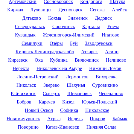
Артёмовский
Сосновоборск
Кондопога
Шатура
Киржач
Луховицы
Десногорск
Сегежа
Алейск
Дятьково
Кохма
Знаменск
Дедовск
Североуральск
Сорочинск
Карталы
Унеча
Кувандык
Железногорск-Илимский
Ипатово
Семилуки
Озёры
Буй
Заводоуковск
Кировск Ленинградская обл
Аткарск
Асино
Киреевск
Оха
Кубинка
Вилючинск
Нелидово
Нерехта
Николаевск-на-Амуре
Нижний Ломов
Лосино-Петровский
Лермонтов
Вихоревка
Никольск
Зверево
Шахунья
Суровикино
Райчихинск
Сысерть
Шимановск
Черепаново
Бобров
Карачев
Кизел
Юрьев-Польский
Новый Оскол
Собинка
Никольское
Новомичуринск
Агрыз
Ивдель
Покров
Баймак
Поворино
Катав-Ивановск
Нижняя Салда