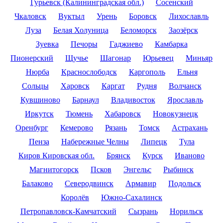
Гурьевск (Калининградская обл.)
Сосенский
Чкаловск
Вуктыл
Урень
Боровск
Лихославль
Луза
Белая Холуница
Беломорск
Заозёрск
Зуевка
Печоры
Гаджиево
Камбарка
Пионерский
Щучье
Шагонар
Юрьевец
Миньяр
Нюрба
Краснослободск
Каргополь
Ельня
Сольцы
Харовск
Каргат
Рудня
Волчанск
Кувшиново
Барнаул
Владивосток
Ярославль
Иркутск
Тюмень
Хабаровск
Новокузнецк
Оренбург
Кемерово
Рязань
Томск
Астрахань
Пенза
Набережные Челны
Липецк
Тула
Киров Кировская обл.
Брянск
Курск
Иваново
Магнитогорск
Псков
Энгельс
Рыбинск
Балаково
Северодвинск
Армавир
Подольск
Королёв
Южно-Сахалинск
Петропавловск-Камчатский
Сызрань
Норильск