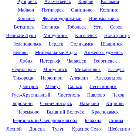
Рубцовск
Альметьевск
Ковров
Коломна
Майкоп
Пятигорск
Одинцово
Колпино
Копейск
Железнодорожный
Новомосковск
Воткинск
Ногинск
Тобольск
Ухта
Серов
Великие Луки
Мичуринск
Киселёвск
Новотроицк
Зеленодольск
Бердск
Соликамск
Шадринск
Белово
Минеральные Воды
Анжеро-Судженск
Лобня
Петергоф
Чапаевск
Георгиевск
Черногорск
Минусинск
Михайловск
Елабуга
Тихорецк
Нерюнгри
Алексин
Александров
Дмитров
Мелеуз
Сальск
Лесосибирск
Гусь-Хрустальный
Чистополь
Павлово
Чехов
Боровичи
Солнечногорск
Назарово
Кириши
Черемхово
Вышний Волочёк
Краснокамск
Берёзовский Свердловская обл
Балахна
Ливны
Лесной
Донецк
Тулун
Красное Село
Шебекино