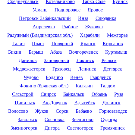
Среднеуральск
Котельниково
Тарко-Сале
Буинск
Усмань
Подпорожье
Яровое
Петровск-Забайкальский
Инза
Слюдянка
Апрелевка
Рыбное
Жуковка
Радужный (Владимирская обл.)
Харабали
Межгорье
Галич
Пласт
Полярный
Яранск
Кирсанов
Бикин
Барыш
Абаза
Волгореченск
Куртамыш
Данилов
Заполярный
Лакинск
Рыльск
Медвежьегорск
Грязовец
Ленинск
Дегтярск
Чудово
Бодайбо
Венёв
Гвардейск
Фокино (брянская обл.)
Калязин
Талдом
Сясьстрой
Свирск
Байкальск
Обоянь
Руза
Цивильск
Ак-Довурак
Адыгейск
Долинск
Волосово
Жуков
Сорск
Бабаево
Горнозаводск
Заволжск
Сосновка
Звенигово
Судогда
Змеиногорск
Дигора
Светлогорск
Гремячинск