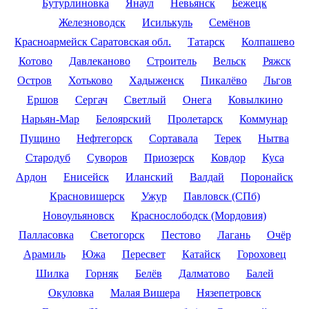
Бутурлиновка
Янаул
Невьянск
Бежецк
Железноводск
Исилькуль
Семёнов
Красноармейск Саратовская обл.
Татарск
Колпашево
Котово
Давлеканово
Строитель
Вельск
Ряжск
Остров
Хотьково
Хадыженск
Пикалёво
Льгов
Ершов
Сергач
Светлый
Онега
Ковылкино
Нарьян-Мар
Белоярский
Пролетарск
Коммунар
Пущино
Нефтегорск
Сортавала
Терек
Нытва
Стародуб
Суворов
Приозерск
Ковдор
Куса
Ардон
Енисейск
Иланский
Валдай
Поронайск
Красновишерск
Ужур
Павловск (СПб)
Новоульяновск
Краснослободск (Мордовия)
Палласовка
Светогорск
Пестово
Лагань
Очёр
Арамиль
Южа
Пересвет
Катайск
Гороховец
Шилка
Горняк
Белёв
Далматово
Балей
Окуловка
Малая Вишера
Нязепетровск