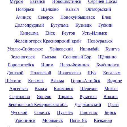
Муром
Батайск
Новошахтинск
Сергиев Посад
Ноябрьск
Щёлково
Кызыл
Октябрьский
Ачинск
Северск
Новокуйбышевск
Елец
Долгопрудный
Бугульма
Кузнецк
Губкин
Кинешма
Ейск
Реутов
Усть-Илимск
Железногорск Красноярский край
Новоуральск
Усолье-Сибирское
Чайковский
Ишимбай
Кунгур
Зеленогорск
Лысьва
Сосновый Бор
Щёлкино
Борисоглебск
Ишим
Наро-Фоминск
Будённовск
Донской
Полевской
Ивантеевка
Шуя
Когалым
Щёкино
Крымск
Вязьма
Горно-Алтайск
Видное
Арсеньев
Выкса
Климовск
Шелехов
Можга
Сертолово
Ярцево
Торжок
Рузаевка
Волхов
Берёзовский Кемеровская обл.
Дзержинский
Грязи
Чусовой
Советск
Пугачёв
Лангепас
Бирск
Урюпинск
Моршанск
Пыть-Ях
Качканар