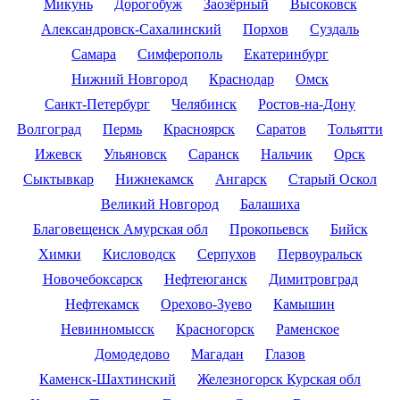
Микунь
Дорогобуж
Заозёрный
Высоковск
Александровск-Сахалинский
Порхов
Суздаль
Самара
Симферополь
Екатеринбург
Нижний Новгород
Краснодар
Омск
Санкт-Петербург
Челябинск
Ростов-на-Дону
Волгоград
Пермь
Красноярск
Саратов
Тольятти
Ижевск
Ульяновск
Саранск
Нальчик
Орск
Сыктывкар
Нижнекамск
Ангарск
Старый Оскол
Великий Новгород
Балашиха
Благовещенск Амурская обл
Прокопьевск
Бийск
Химки
Кисловодск
Серпухов
Первоуральск
Новочебоксарск
Нефтеюганск
Димитровград
Нефтекамск
Орехово-Зуево
Камышин
Невинномысск
Красногорск
Раменское
Домодедово
Магадан
Глазов
Каменск-Шахтинский
Железногорск Курская обл