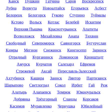
Канск
Пушкин
Гатчина
Саров
Воскресенск
Дубна
Воркута
Новоалтайск
Егорьевск
Асбест
Белорецк
Белогорск
Гуково
Ступино
Туймазы
Кстово
Вольск
Котлас
Белебей
Искитим
Верхняя Пышма
Краснотурьинск
Апатиты
Всеволожск
Михайловка
Анапа
Тихвин
Свободный
Североморск
Саяногорск
Бугуруслан
Кимры
Мегион
Снежинск
Кингисепп
Заринск
Отрадный
Курганинск
Ломоносов
Кронштадт
Амурск
Курчатов
Салехард
Ефремов
Стрежевой
Аксай
Переславль-Залесский
Ахтубинск
Кашира
Заинск
Лянтор
Партизанск
Шарыпово
Светлоград
Сокол
Ирбит
Гай
Реж
Алатырь
Алапаевск
Темрюк
Южноуральск
Добрянка
Трёхгорный
Сланцы
Корсаков
Касимов
Муравленко
Чернушка
Юбилейный