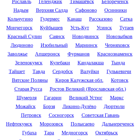
Рославль
Геленджик
Тимашёвск
Белореченск
Надым
Верхняя Салда
Сафоново
Осинники
Кольчугино
Гудермес
Канаш
Рассказово
Сатка
Мончегорск
Куйбышев
Усть-Кут
Усинск
Тутаев
Красный Сулин
Саянск
Новодвинск
Новозыбков
Людиново
Изобильный
Мариинск
Черняховск
Заволжье
Апшеронск
Фурманов
Краснознаменск
Зеленокумск
Кулебаки
Кандалакша
Тында
Тайшет
Тавда
Сердобск
Валуйки
Гулькевичи
Вятские Поляны
Киров Калужская обл.
Котовск
Старая Русса
Ростов Великий (Ярославская обл.)
Шумерля
Гагарин
Великий Устюг
Маркс
Можайск
Борзя
Ликино-Дулёво
Дюртюли
Петровск
Сосногорск
Советская Гавань
Нефтекумск
Морозовск
Полысаево
Дальнереченск
Губаха
Тара
Медногорск
Октябрьск