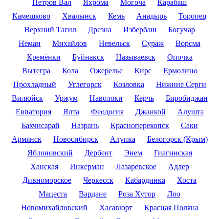
Петров Вал
Яхрома
Могоча
Карабаш
Камешково
Хвалынск
Кемь
Анадырь
Торопец
Верхний Тагил
Дрезна
Избербаш
Богучар
Неман
Михайлов
Невельск
Сураж
Ворсма
Кремёнки
Буйнакск
Называевск
Опочка
Вытегра
Кола
Ожерелье
Кирс
Ермолино
Прохладный
Углегорск
Козловка
Нижние Серги
Вилюйск
Уржум
Наволоки
Керчь
Биробиджан
Евпатория
Ялта
Феодосия
Джанкой
Алушта
Бахчисарай
Назрань
Красноперекопск
Саки
Армянск
Новосибирск
Алупка
Белогорск (Крым)
Яблоновский
Дербент
Энем
Гиагинская
Ханская
Инкерман
Лазаревское
Адлер
Дивноморское
Черкесск
Кабардинка
Хоста
Мацеста
Вардане
Роза Хутор
Лоо
Новомихайловский
Хасавюрт
Красная Поляна