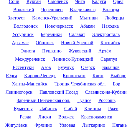
Сочи
Курган
Смоленск
Чита
Калуга
Орёл
Волжский
Череповец
Владикавказ
Вологда
Златоуст
Каменск-Уральский
Мытищи
Люберцы
Волгодонск
Новочеркасск
Абакан
Находка
Уссурийск
Березники
Салават
Электросталь
Арзамас
Обнинск
Новый Уренгой
Каспийск
Элиста
Пушкино
Жуковский
Артём
Междуреченск
Ленинск-Кузнецкий
Сарапул
Ессентуки
Азов
Бузулук
Озёрск
Балашов
Юрга
Кирово-Чепецк
Кропоткин
Клин
Выборг
Ханты-Мансийск
Троицк Челябинская обл.
Бор
Лениногорск
Павловский Посад
Славянск-на-Кубани
Заречный Пензенская обл.
Туапсе
Россошь
Кумертау
Лабинск
Сибай
Клинцы
Ржев
Ревда
Лиски
Волжск
Краснокаменск
Жигулёвск
Фрязино
Узловая
Лыткарино
Нягань